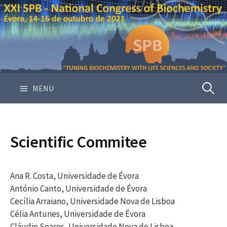
S
k
i
p
t
o
c
MENU
P
o
n
e
t
e
Scientific Commitee
n
s
t
Ana R. Costa, Universidade de Évora
q
António Canto, Universidade de Évora
Cecília Arraiano, Universidade Nova de Lisboa
u
Célia Antunes, Universidade de Évora
Cláudio Soares, Universidade Nova de Lisboa